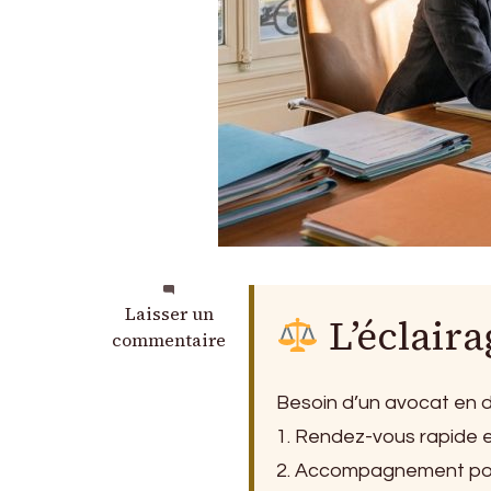
sur
Laisser un
L’éclaira
Avocat
commentaire
Droit
des
Besoin d’un avocat en d
Étrangers
1. Rendez-vous rapide e
à
Bordeaux:
2. Accompagnement pour 