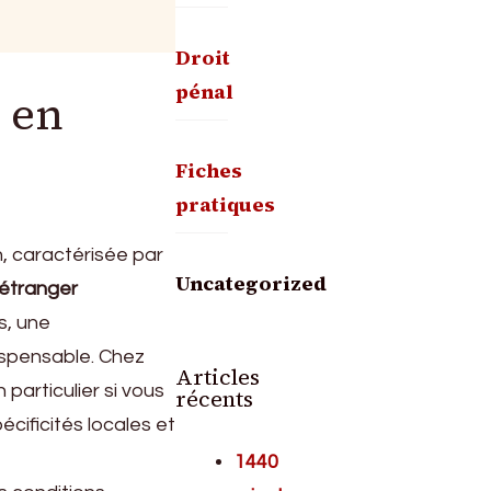
Droit
pénal
 en
Fiches
pratiques
, caractérisée par
Uncategorized
 étranger
is, une
ispensable. Chez
Articles
particulier si vous
récents
écificités locales et
1440