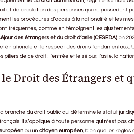
nsèquement lié au
droit administratif
, régit l’ensemble d
vail et de circulation des personnes qui ne possèdent pa
ement les procédures d’accès à la nationalité et les me
 sont fréquentes, comme en témoignent les ajustement
éjour des étrangers et du droit d’asile (CESEDA)
en 2026
neté nationale et le respect des droits fondamentaux. 
es piliers de ce droit : l’entrée et le séjour, l’asile, la natio
 le Droit des Étrangers et q
la branche du droit public qui détermine le statut jurid
 français. Il s’applique à toute personne qui n’est pas c
-européen
ou un
citoyen européen
, bien que les règles 