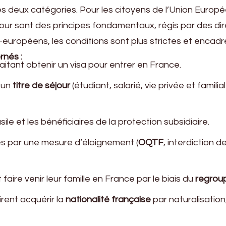
 deux catégories. Pour les citoyens de l’Union Europée
séjour sont des principes fondamentaux, régis par des di
européens, les conditions sont plus strictes et encad
nés :
tant obtenir un visa pour entrer en France.
à un
titre de séjour
(étudiant, salarié, vie privée et familia
le et les bénéficiaires de la protection subsidiaire.
s par une mesure d’éloignement (
OQTF
, interdiction d
 faire venir leur famille en France par le biais du
regroup
irent acquérir la
nationalité française
par naturalisatio