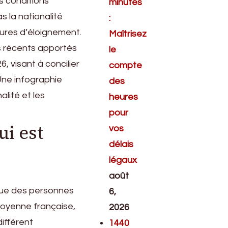
es conditions
minutes
s la nationalité
:
sures d’éloignement.
Maîtrisez
s récents apportés
le
, visant à concilier
compte
Une infographie
des
nalité et les
heures
pour
ui est
vos
délais
légaux
août
ique des personnes
6,
itoyenne française,
2026
diffèrent
1440