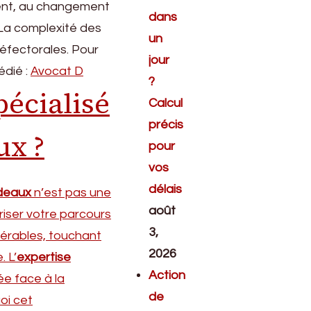
ment, au changement
dans
. La complexité des
un
réfectorales. Pour
jour
édié :
Avocat D
?
écialisé
Calcul
précis
ux ?
pour
vos
délais
rdeaux
n’est pas une
août
riser votre parcours
3,
dérables, touchant
2026
. L’
expertise
Action
iée face à la
de
oi cet