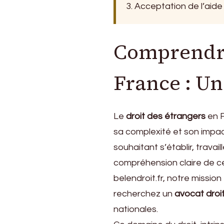
Aide
3. Acceptation de l’aide j
Juridique
2026
Comprendre
France : Un
Le
droit des étrangers
en F
sa complexité et son impact
souhaitant s’établir, travail
compréhension claire de ce
belendroit.fr, notre missio
recherchez un
avocat droi
nationales.