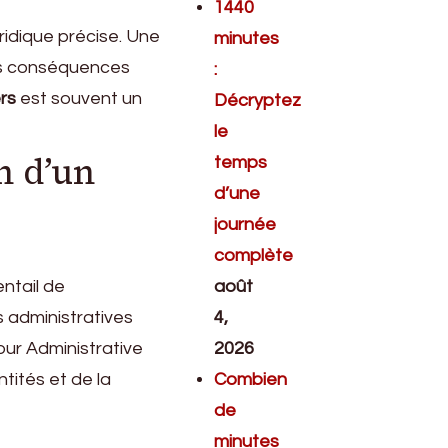
1440
ridique précise. Une
minutes
des conséquences
:
rs
est souvent un
Décryptez
le
n d’un
temps
d’une
journée
complète
entail de
août
s administratives
4,
Cour Administrative
2026
tités et de la
Combien
de
minutes