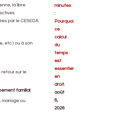
nne, la libre
minutes
rectives
:
rées par le CESEDA.
Pourquoi
ce
calcul
le, etc.) ou à son
du
temps
est
essentiel
e retour sur le
en
droit.
ement familial
.
août
6,
n, mariage ou
2026