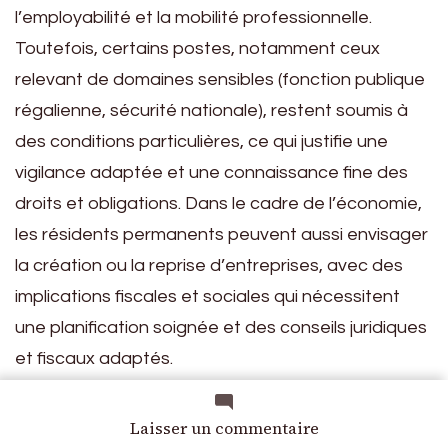
l’employabilité et la mobilité professionnelle.
Toutefois, certains postes, notamment ceux
relevant de domaines sensibles (fonction publique
régalienne, sécurité nationale), restent soumis à
des conditions particulières, ce qui justifie une
vigilance adaptée et une connaissance fine des
droits et obligations. Dans le cadre de l’économie,
les résidents permanents peuvent aussi envisager
la création ou la reprise d’entreprises, avec des
implications fiscales et sociales qui nécessitent
une planification soignée et des conseils juridiques
et fiscaux adaptés.
Sur le plan social, l’accès au système de protection
sociale est largement équivalent à celui des
sur
Laisser un commentaire
Carte