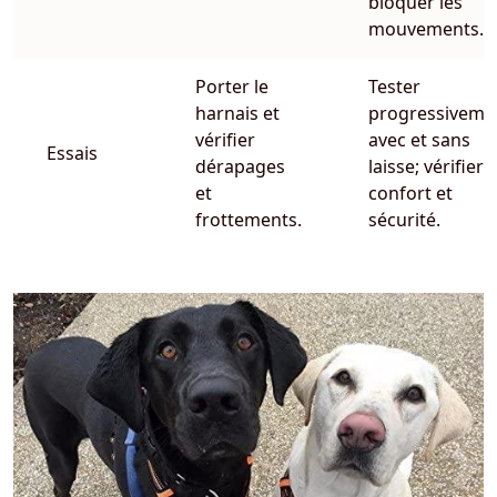
bloquer les
mouvements.
Porter le
Tester
harnais et
progressiveme
vérifier
avec et sans
Essais
dérapages
laisse; vérifier
et
confort et
frottements.
sécurité.