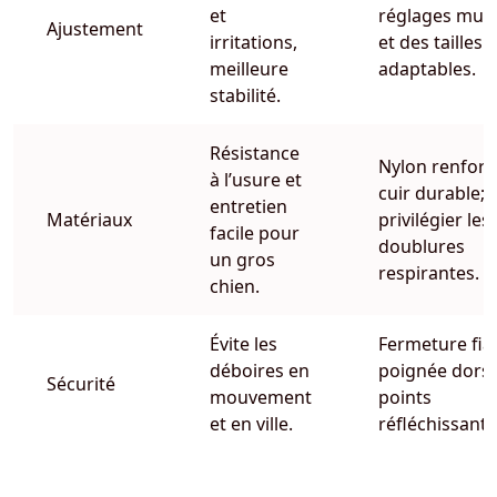
et
réglages mult
Ajustement
irritations,
et des tailles 
meilleure
adaptables.
stabilité.
Résistance
Nylon renforc
à l’usure et
cuir durable;
entretien
Matériaux
privilégier les
facile pour
doublures
un gros
respirantes.
chien.
Évite les
Fermeture fia
déboires en
poignée dorsa
Sécurité
mouvement
points
et en ville.
réfléchissants