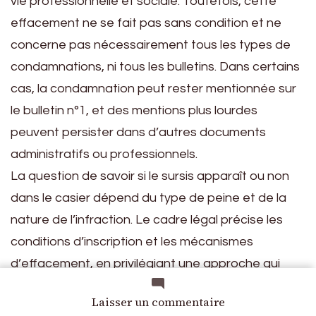
vie professionnelle et sociale. Toutefois, cette
effacement ne se fait pas sans condition et ne
concerne pas nécessairement tous les types de
condamnations, ni tous les bulletins. Dans certains
cas, la condamnation peut rester mentionnée sur
le bulletin n°1, et des mentions plus lourdes
peuvent persister dans d’autres documents
administratifs ou professionnels.
La question de savoir si le sursis apparaît ou non
dans le casier dépend du type de peine et de la
nature de l’infraction. Le cadre légal précise les
conditions d’inscription et les mécanismes
d’effacement, en privilégiant une approche qui
favorise la réinsertion tout en garantissant la
sur
Laisser un commentaire
transparence et la sécurité. En pratique,
exemple