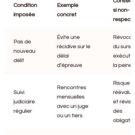
Conséq
Condition
Exemple
si non-
imposée
concret
respect
Évite une
Révocat
Pas de
récidive sur le
du sursis
nouveau
délai
exécutio
délit
d’épreuve
la peine
Risque d
Rencontres
Suivi
réévalua
mensuelles
judiciaire
et révisi
avec un juge
régulier
des
ou un tiers
obligati