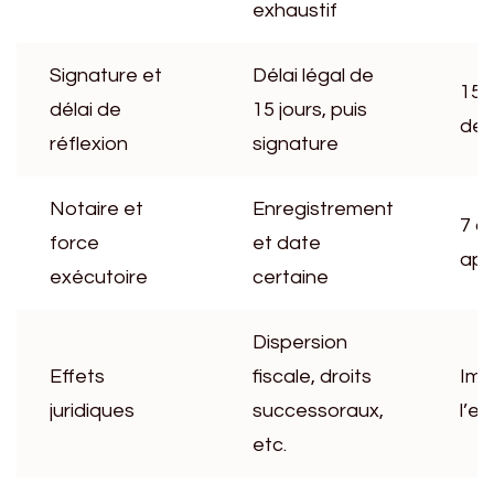
exhaustif
Signature et
Délai légal de
15 j
délai de
15 jours, puis
de 
réflexion
signature
Notaire et
Enregistrement
7 à 
force
et date
apr
exécutoire
certaine
Dispersion
Effets
fiscale, droits
Imm
juridiques
successoraux,
l’e
etc.