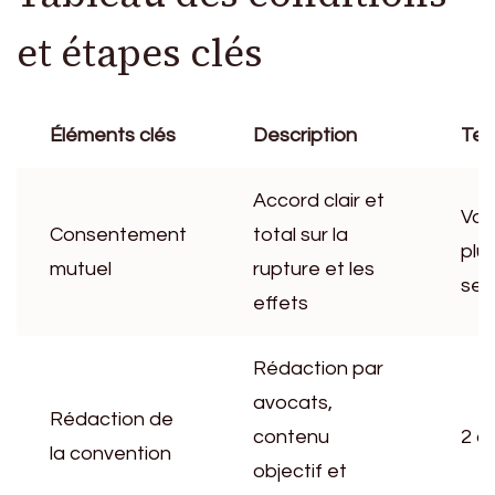
et étapes clés
Éléments clés
Description
Tem
Accord clair et
Var
Consentement
total sur la
plu
mutuel
rupture et les
sem
effets
Rédaction par
avocats,
Rédaction de
contenu
2 à
la convention
objectif et