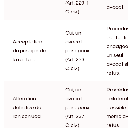
(Art. 229-1
avocat.
C. civ.)
Procédu
Oui, un
contenti
Acceptation
avocat
engagée
du principe de
par époux
un seul
la rupture
(Art. 233
avocat si
C. civ.)
refus.
Oui, un
Procédu
Altération
avocat
unilatéra
définitive du
par époux
possible
lien conjugal
(Art. 237
même a
C. civ.)
refus.