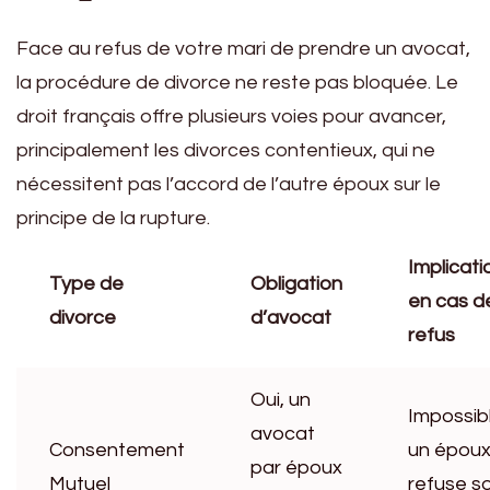
Face au refus de votre mari de prendre un avocat,
la procédure de divorce ne reste pas bloquée. Le
droit français offre plusieurs voies pour avancer,
principalement les divorces contentieux, qui ne
nécessitent pas l’accord de l’autre époux sur le
principe de la rupture.
Implicati
Type de
Obligation
en cas d
divorce
d’avocat
refus
Oui, un
Impossibl
avocat
Consentement
un épou
par époux
Mutuel
refuse s