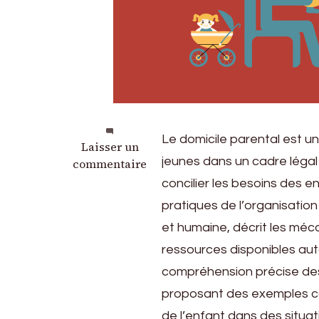
Le domicile parental est un
sur
Laisser un
jeunes dans un cadre légal c
Domicile
commentaire
parental
concilier les besoins des e
:
pratiques de l’organisation
tout
et humaine, décrit les méca
savoir
sur
ressources disponibles autou
les
compréhension précise des 
droits
proposant des exemples con
et
démarches
de l’enfant dans des situa