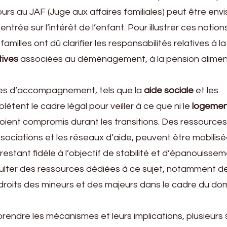
urs au JAF (Juge aux affaires familiales) peut être env
ntrée sur l’intérêt de l’enfant. Pour illustrer ces notion
familles ont dû clarifier les responsabilités relatives à l
tives
associées au déménagement, à la pension aliment
mes d’accompagnement, tels que la
aide sociale
et les
lètent le cadre légal pour veiller à ce que ni le
logement
 soient compromis durant les transitions. Des ressources
sociations et les réseaux d’aide, peuvent être mobilis
n restant fidèle à l’objectif de stabilité et d’épanouisse
sulter des ressources dédiées à ce sujet, notamment d
 droits des mineurs et des majeurs dans le cadre du dom
ndre les mécanismes et leurs implications, plusieurs