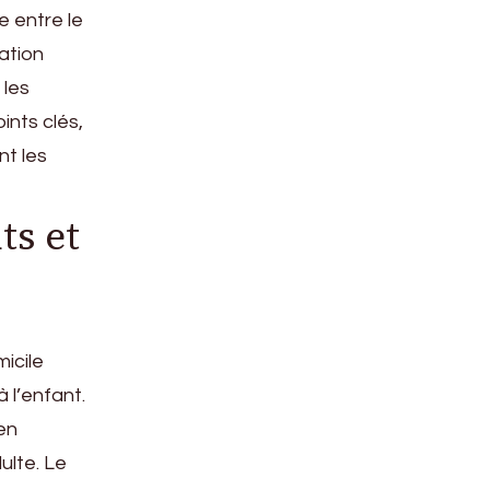
e entre le
iation
 les
ints clés,
nt les
ts et
icile
 l’enfant.
 en
ulte. Le