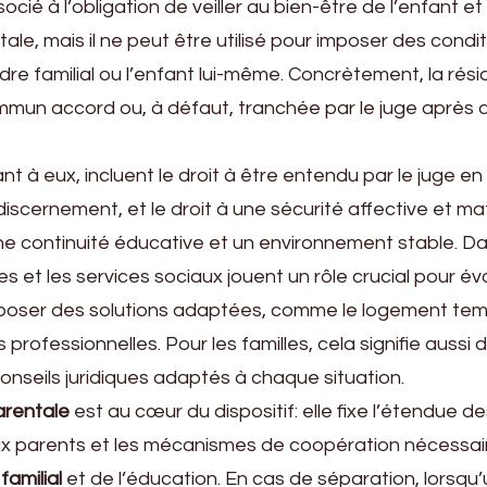
socié à l’obligation de veiller au bien-être de l’enfant et
ale, mais il ne peut être utilisé pour imposer des condit
dre familial ou l’enfant lui-même. Concrètement, la rés
mun accord ou, à défaut, tranchée par le juge après a
nt à eux, incluent le droit à être entendu par le juge en
discernement, et le droit à une sécurité affective et mat
 une continuité éducative et un environnement stable. D
s et les services sociaux jouent un rôle crucial pour év
oposer des solutions adaptées, comme le logement tem
professionnelles. Pour les familles, cela signifie aussi 
 conseils juridiques adaptés à chaque situation.
arentale
est au cœur du dispositif: elle fixe l’étendue d
ux parents et les mécanismes de coopération nécessai
amilial
et de l’éducation. En cas de séparation, lorsqu’