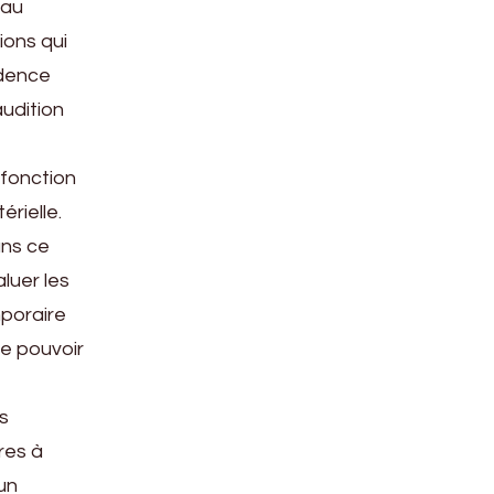
 au
ions qui
idence
udition
 fonction
érielle.
ans ce
aluer les
poraire
de pouvoir
es
res à
un