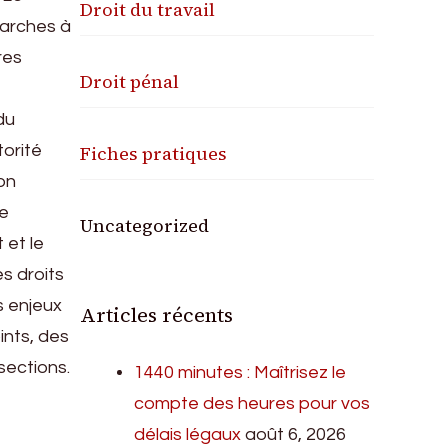
Droit du travail
marches à
res
Droit pénal
du
Fiches pratiques
torité
on
ne
Uncategorized
 et le
es droits
es enjeux
Articles récents
oints, des
sections.
1440 minutes : Maîtrisez le
compte des heures pour vos
délais légaux
août 6, 2026