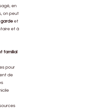
isagé, en
s, on peut
a
garde
et
aire et à
 familial
ées pour
ment de
es
icile
 sources