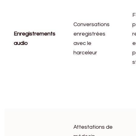
F
Conversations
p
Enregistrements
enregistrées
r
audio
avec le
e
harceleur
p
s
Attestations de