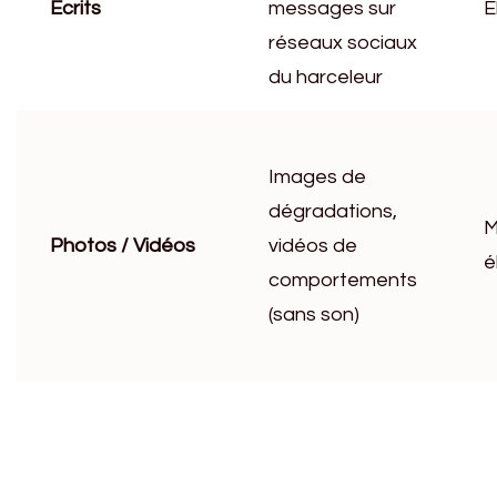
Écrits
messages sur
É
réseaux sociaux
du harceleur
Images de
dégradations,
M
Photos / Vidéos
vidéos de
é
comportements
(sans son)