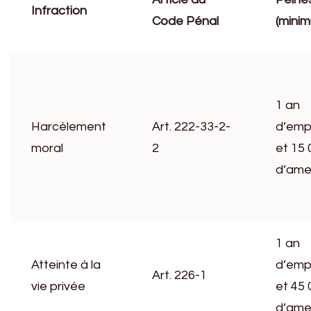
Infraction
Code Pénal
(mini
1 an
Harcèlement
Art. 222-33-2-
d’emp
moral
2
et 15 
d’am
1 an
Atteinte à la
d’emp
Art. 226-1
vie privée
et 45 
d’am