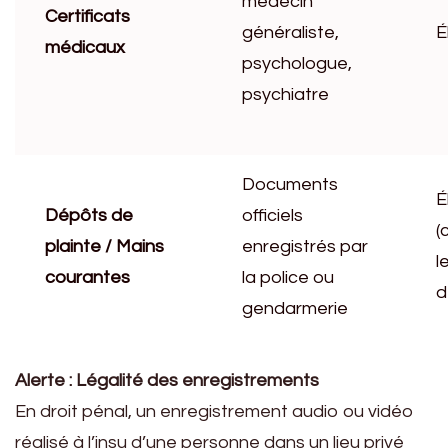
médecin
Certificats
généraliste,
É
médicaux
psychologue,
psychiatre
Documents
É
Dépôts de
officiels
(
plainte / Mains
enregistrés par
l
courantes
la police ou
d
gendarmerie
Alerte : Légalité des enregistrements
En droit pénal, un enregistrement audio ou vidéo
réalisé à l’insu d’une personne dans un lieu privé