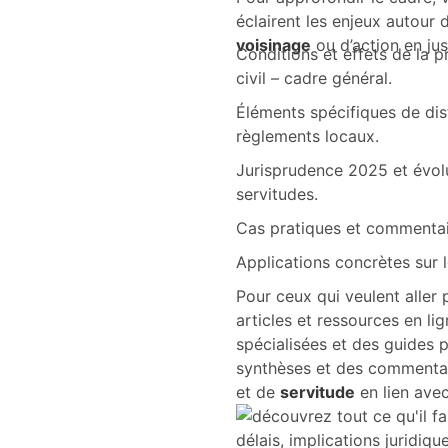
éclairent les enjeux autour
voisinage
ou d’action en jus
Conditions et effets de la pr
civil – cadre général.
Éléments spécifiques de dis
règlements locaux.
Jurisprudence 2025 et évolu
servitudes.
Cas pratiques et commentair
Applications concrètes sur le
Pour ceux qui veulent aller 
articles et ressources en l
spécialisées et des guides pr
synthèses et des commentair
et de
servitude
en lien avec