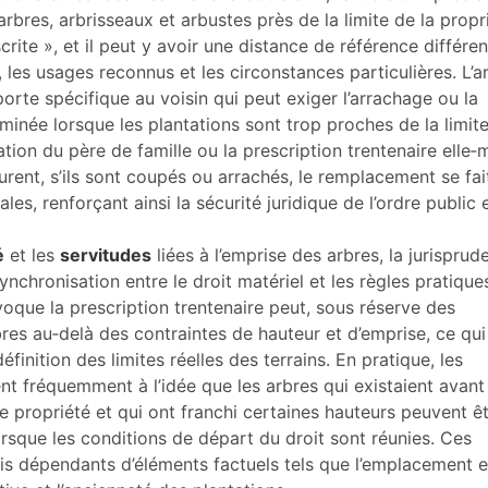
 arbres, arbrisseaux et arbustes près de la limite de la propr
crite », et il peut y avoir une distance de référence différe
 les usages reconnus et les circonstances particulières. L’ar
porte spécifique au voisin qui peut exiger l’arrachage ou la
minée lorsque les plantations sont trop proches de la limite
nation du père de famille ou la prescription trentenaire elle
urent, s’ils sont coupés ou arrachés, le remplacement se fai
les, renforçant ainsi la sécurité juridique de l’ordre public 
é
et les
servitudes
liées à l’emprise des arbres, la jurisprud
chronisation entre le droit matériel et les règles pratique
nvoque la prescription trentenaire peut, sous réserve des
bres au‑delà des contraintes de hauteur et d’emprise, ce qui
définition des limites réelles des terrains. En pratique, les
nt fréquemment à l’idée que les arbres qui existaient avant
de propriété et qui ont franchi certaines hauteurs peuvent ê
orsque les conditions de départ du droit sont réunies. Ces
s dépendants d’éléments factuels tels que l’emplacement e