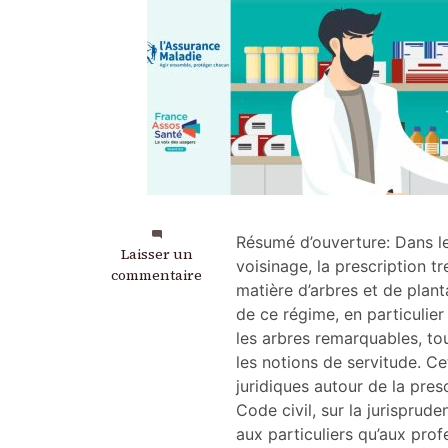
Résumé d’ouverture: Dans les
sur
Laisser un
voisinage, la prescription 
Prescription
commentaire
matière d’arbres et de plant
trentenaire
de ce régime, en particulier
et
arbres
les arbres remarquables, tou
:
les notions de servitude. Ce
ce
juridiques autour de la pres
que
Code civil, sur la jurisprud
dit
aux particuliers qu’aux pro
la