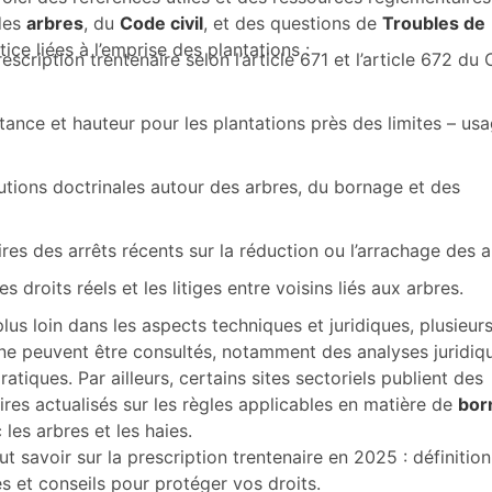
 des
arbres
, du
Code civil
, et des questions de
Troubles de
tice liées à l’emprise des plantations :
escription trentenaire selon l’article 671 et l’article 672 du
tance et hauteur pour les plantations près des limites – usa
tions doctrinales autour des arbres, du bornage et des
es des arrêts récents sur la réduction ou l’arrachage des a
s droits réels et les litiges entre voisins liés aux arbres.
plus loin dans les aspects techniques et juridiques, plusieur
igne peuvent être consultés, notamment des analyses juridiq
atiques. Par ailleurs, certains sites sectoriels publient des
es actualisés sur les règles applicables en matière de
bor
 les arbres et les haies.