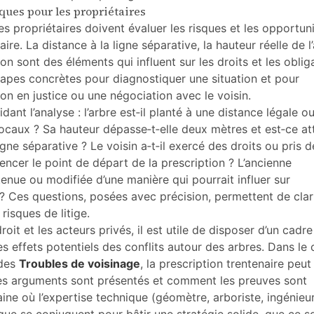
ques pour les propriétaires
les propriétaires doivent évaluer les risques et les opportun
aire. La distance à la ligne séparative, la hauteur réelle de l
ion sont des éléments qui influent sur les droits et les oblig
apes concrètes pour diagnostiquer une situation et pour
on en justice ou une négociation avec le voisin.
ant l’analyse : l’arbre est‑il planté à une distance légale o
locaux ? Sa hauteur dépasse‑t‑elle deux mètres et est‑ce att
gne séparative ? Le voisin a‑t‑il exercé des droits ou pris d
encer le point de départ de la prescription ? L’ancienne
etenue ou modifiée d’une manière qui pourrait influer sur
s ? Ces questions, posées avec précision, permettent de clari
 risques de litige.
oit et les acteurs privés, il est utile de disposer d’un cadre 
es effets potentiels des conflits autour des arbres. Dans le
des
Troubles de voisinage
, la prescription trentenaire peut
les arguments sont présentés et comment les preuves sont
maine où l’expertise technique (géomètre, arboriste, ingénieu