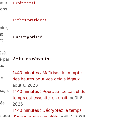
pour
Droit pénal
ions
Fiches pratiques
aire,
ne
Uncategorized
nt
ésé.
Articles récents
é par
ux
1440 minutes : Maîtrisez le compte
ce
des heures pour vos délais légaux
août 6, 2026
se, si
1440 minutes : Pourquoi ce calcul du
temps est essentiel en droit.
août 6,
née
2026
1440 minutes : Décryptez le temps
se que
d’une journée complète
août 4, 2026