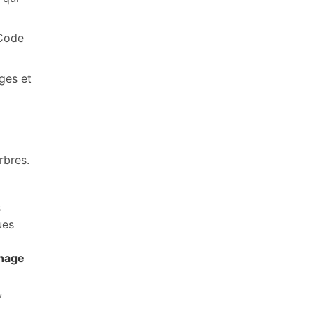
 Code
ges et
rbres.
s
ues
nage