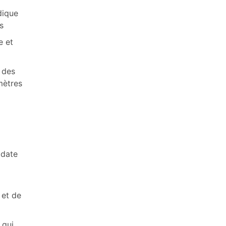
dique
s
e et
 des
mètres
 date
 et de
 qui