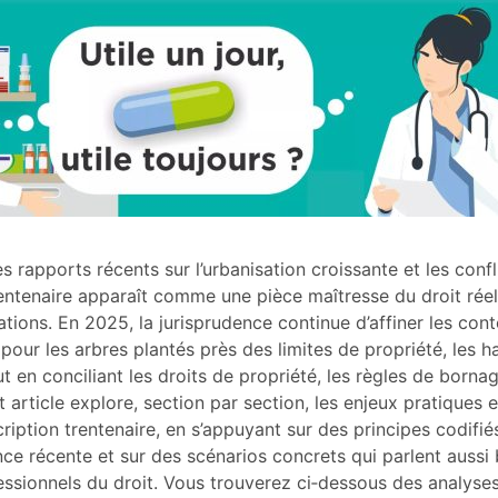
 rapports récents sur l’urbanisation croissante et les confl
trentenaire apparaît comme une pièce maîtresse du droit rée
ations. En 2025, la jurisprudence continue d’affiner les con
 pour les arbres plantés près des limites de propriété, les ha
t en conciliant les droits de propriété, les règles de borna
t article explore, section par section, les enjeux pratiques e
cription trentenaire, en s’appuyant sur des principes codifié
ence récente et sur des scénarios concrets qui parlent aussi 
fessionnels du droit. Vous trouverez ci‑dessous des analyse