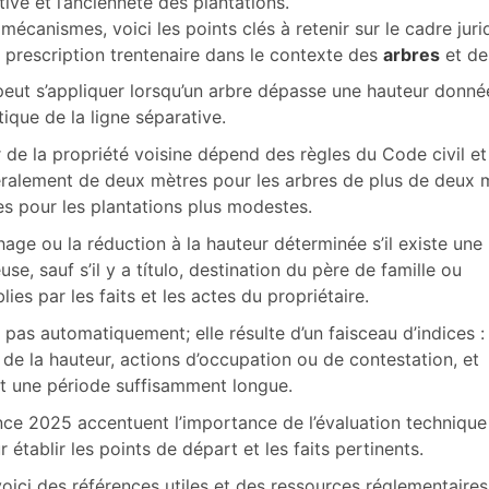
tive et l’ancienneté des plantations.
canismes, voici les points clés à retenir sur le cadre juri
la prescription trentenaire dans le contexte des
arbres
et de
 peut s’appliquer lorsqu’un arbre dépasse une hauteur donné
tique de la ligne séparative.
 de la propriété voisine dépend des règles du Code civil et
éralement de deux mètres pour les arbres de plus de deux 
es pour les plantations plus modestes.
chage ou la réduction à la hauteur déterminée s’il existe une
se, sauf s’il y a título, destination du père de famille ou
lies par les faits et les actes du propriétaire.
 pas automatiquement; elle résulte d’un faisceau d’indices :
de la hauteur, actions d’occupation ou de contestation, et
t une période suffisamment longue.
nce 2025 accentuent l’importance de l’évaluation technique
établir les points de départ et les faits pertinents.
oici des références utiles et des ressources réglementaires