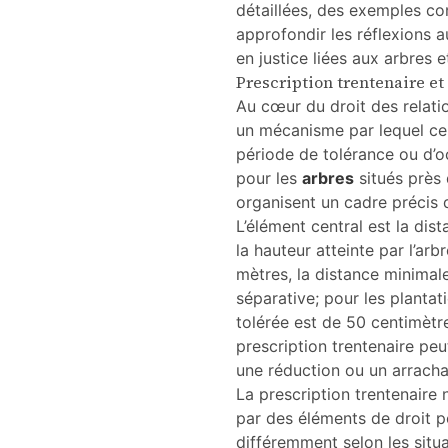
détaillées, des exemples con
jurisprudence
approfondir les réflexions a
en
2026
en justice liées aux arbres e
Prescription trentenaire et 
Au cœur du droit des relatio
un mécanisme par lequel cer
période de tolérance ou d’o
pour les
arbres
situés près 
organisent un cadre précis qu
L’élément central est la dist
la hauteur atteinte par l’ar
mètres, la distance minimale
séparative; pour les planta
tolérée est de 50 centimètres
prescription trentenaire peut
une réduction ou un arrachag
La prescription trentenaire n
par des éléments de droit po
différemment selon les situat