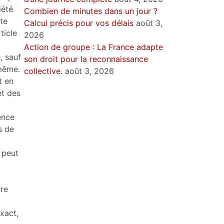
iété
Combien de minutes dans un jour ?
nte
Calcul précis pour vos délais
août 3,
ticle
2026
Action de groupe : La France adapte
, sauf
son droit pour la reconnaissance
‑même.
collective.
août 3, 2026
t en
et des
ence
s de
 peut
tre
xact,