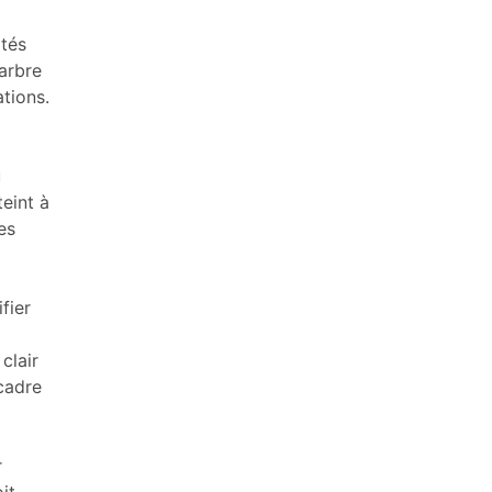
ités
’arbre
ations.
u
eint à
es
fier
clair
 cadre
r