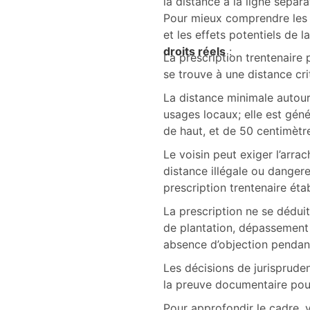
la distance à la ligne sépara
Pour mieux comprendre les mé
et les effets potentiels de 
droits réels
:
La prescription trentenaire
se trouve à une distance cri
La distance minimale autour
usages locaux; elle est gén
de haut, et de 50 centimètr
Le voisin peut exiger l’arra
distance illégale ou dangereu
prescription trentenaire étab
La prescription ne se déduit
de plantation, dépassement 
absence d’objection pendan
Les décisions de jurisprude
la preuve documentaire pour 
Pour approfondir le cadre, v