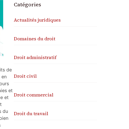
Catégories
Actualités juridiques
Domaines du droit
Droit administratif
its de
Droit civil
l en
tours
ies et
Droit commercial
ge et
t
s du
Droit du travail
bien
s