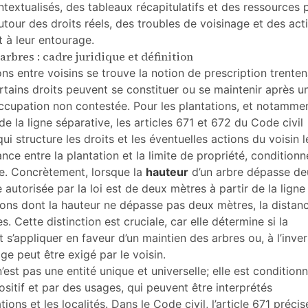
textualisés, des tableaux récapitulatifs et des ressources 
utour des droits réels, des troubles de voisinage et des act
t à leur entourage.
arbres : cadre juridique et définition
ns entre voisins se trouve la notion de prescription trenten
tains droits peuvent se constituer ou se maintenir après u
ccupation non contestée. Pour les plantations, et notamme
de la ligne séparative, les articles 671 et 672 du Code civil
i structure les droits et les éventuelles actions du voisin l
ance entre la plantation et la limite de propriété, conditionn
bre. Concrètement, lorsque la
hauteur
d’un arbre dépasse de
 autorisée par la loi est de deux mètres à partir de la ligne
tions dont la hauteur ne dépasse pas deux mètres, la distan
. Cette distinction est cruciale, car elle détermine si la
 s’appliquer en faveur d’un maintien des arbres ou, à l’inver
e peut être exigé par le voisin.
’est pas une entité unique et universelle; elle est condition
sitif et par des usages, qui peuvent être interprétés
ions et les localités. Dans le Code civil, l’article 671 préci