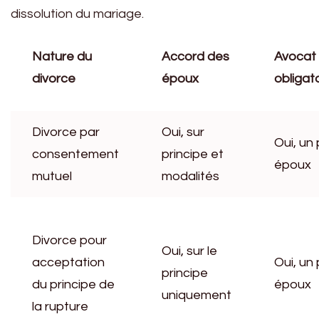
dissolution du mariage.
Nature du
Accord des
Avocat
divorce
époux
obligat
Divorce par
Oui, sur
Oui, un
consentement
principe et
époux
mutuel
modalités
Divorce pour
Oui, sur le
acceptation
Oui, un
principe
du principe de
époux
uniquement
la rupture