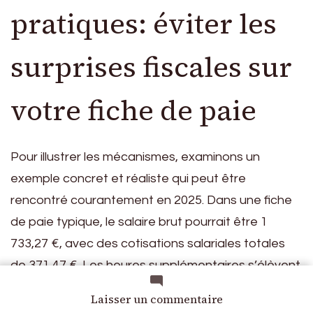
pratiques: éviter les
surprises fiscales sur
votre fiche de paie
Pour illustrer les mécanismes, examinons un
exemple concret et réaliste qui peut être
rencontré courantement en 2025. Dans une fiche
de paie typique, le salaire brut pourrait être 1
733,27 €, avec des cotisations salariales totales
de 371,47 €. Les heures supplémentaires s’élèvent
à 68,60 €. À cela s’ajoutent des éléments non
sur
Laisser un commentaire
déductibles comme la
CSG non déductible
et le
net