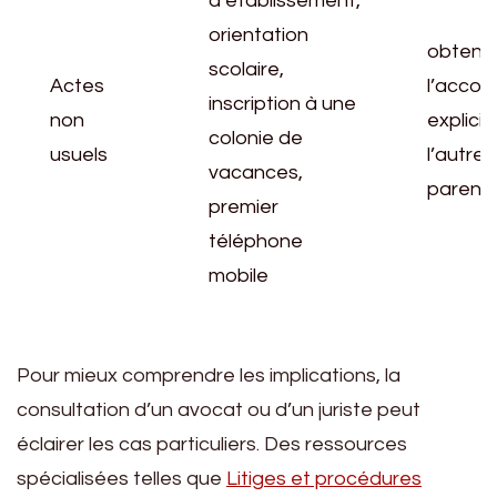
d’établissement,
orientation
obtenir
scolaire,
Actes
l’accor
inscription à une
non
explicit
colonie de
usuels
l’autre
vacances,
parent
premier
téléphone
mobile
Pour mieux comprendre les implications, la
consultation d’un avocat ou d’un juriste peut
éclairer les cas particuliers. Des ressources
spécialisées telles que
Litiges et procédures