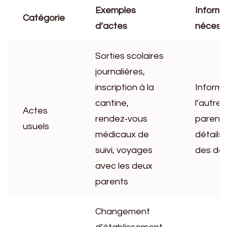
Exemples
Informa
Catégorie
d’actes
nécess
Sorties scolaires
journalières,
inscription à la
Informe
cantine,
l’autre
Actes
rendez‑vous
parent
usuels
médicaux de
détails 
suivi, voyages
des da
avec les deux
parents
Changement