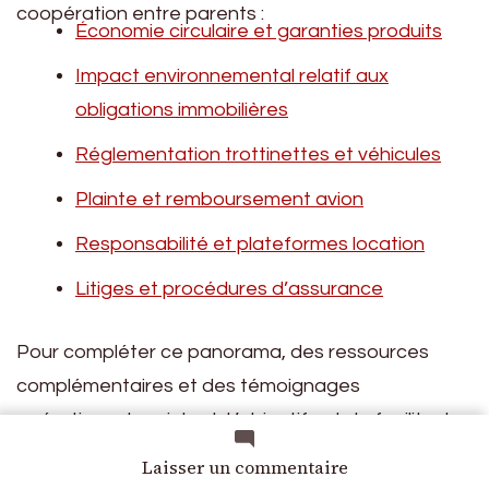
coopération entre parents :
Économie circulaire et garanties produits
Impact environnemental relatif aux
obligations immobilières
Réglementation trottinettes et véhicules
Plainte et remboursement avion
Responsabilité et plateformes location
Litiges et procédures d’assurance
Pour compléter ce panorama, des ressources
complémentaires et des témoignages
opérationnels existent. L’objectif est de faciliter la
communication parentale
et de rendre plus
sur
Laisser un commentaire
Obligation
tangible la notion de
décision conjointe
, afin de