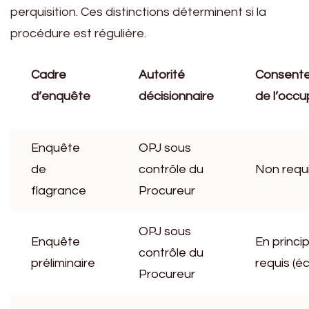
perquisition. Ces distinctions déterminent si la
procédure est régulière.
Cadre
Autorité
Consent
d’enquête
décisionnaire
de l’occ
Enquête
OPJ sous
de
contrôle du
Non requ
flagrance
Procureur
OPJ sous
Enquête
En princi
contrôle du
préliminaire
requis (éc
Procureur