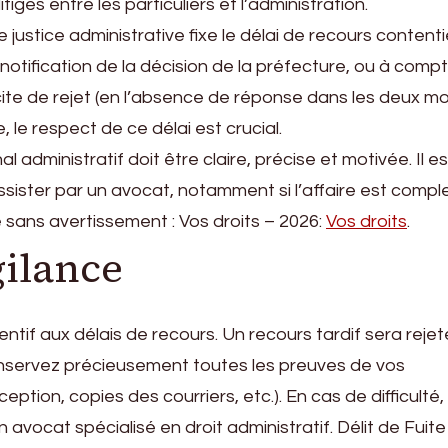
iges entre les particuliers et l’administration.
e justice administrative fixe le délai de recours content
otification de la décision de la préfecture, ou à comp
icite de rejet (en l’absence de réponse dans les deux mo
 le respect de ce délai est crucial.
l administratif doit être claire, précise et motivée. Il es
ister par un avocat, notamment si l’affaire est compl
 sans avertissement : Vos droits – 2026:
Vos droits
.
gilance
ntif aux délais de recours. Un recours tardif sera rejet
 Conservez précieusement toutes les preuves de vos
tion, copies des courriers, etc.). En cas de difficulté,
 avocat spécialisé en droit administratif. Délit de Fuite 