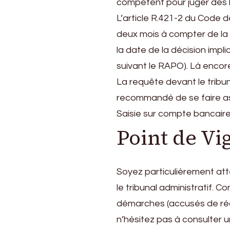
compétent pour juger des lit
L’article R.421-2 du Code d
deux mois à compter de la n
la date de la décision impl
suivant le RAPO). Là encore,
La requête devant le tribuna
recommandé de se faire ass
Saisie sur compte bancaire
Point de Vi
Soyez particulièrement atte
le tribunal administratif.
démarches (accusés de récep
n’hésitez pas à consulter un