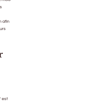
s
 afin
urs
r
f est