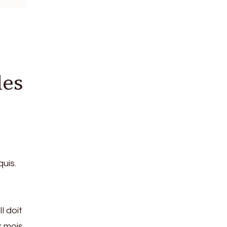
les
quis.
l doit
x mois