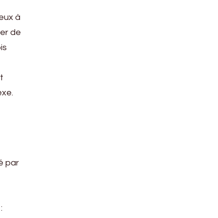
ieux à
ter de
is
t
exe.
é par
: