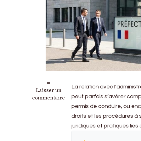
La relation avec l’adminis
sur
Laisser un
peut parfois s’avérer compl
Préfecture
commentaire
Annecy
permis de conduire, ou en
:
droits et les procédures à s
Droits
juridiques et pratiques liés
et
Démarches