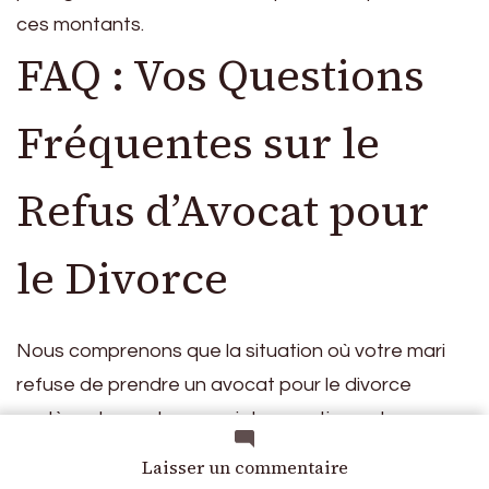
ces montants.
FAQ : Vos Questions
Fréquentes sur le
Refus d’Avocat pour
le Divorce
Nous comprenons que la situation où votre mari
refuse de prendre un avocat pour le divorce
soulève de nombreuses interrogations et
angoisses. Cette section
FAQ
est conçue pour
sur
Laisser un commentaire
Refus
répondre aux questions les plus courantes et vous