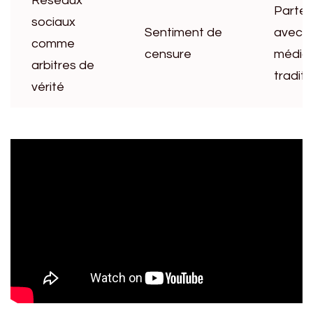
Réseaux
Parten
sociaux
Sentiment de
avec 
comme
censure
média
arbitres de
traditi
vérité