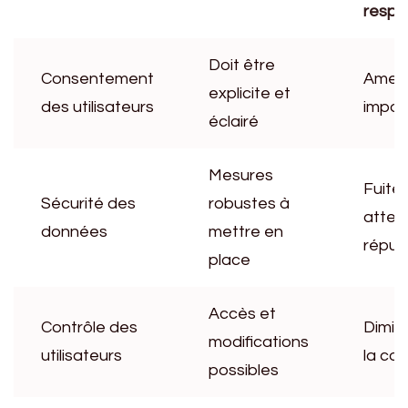
respe
Doit être
Consentement
Amen
explicite et
des utilisateurs
impor
éclairé
Mesures
Fuites
Sécurité des
robustes à
attein
données
mettre en
réput
place
Accès et
Contrôle des
Dimin
modifications
utilisateurs
la co
possibles