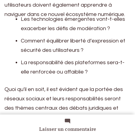
utilisateurs doivent également apprendre à
naviguer dans ce nouvel écosystème numérique.
Les technologies émergentes vont-t-elles
exacerber les défis de modération ?
Comment équilibrer liberté d’expression et
sécurité des utilisateurs ?
La responsabilité des plateformes sera-t-
elle renforcée ou affaiblie ?
Quoi qu’il en soit, il est évident que la portée des
réseaux sociaux et leurs responsabilités seront
des thèmes centraux des débats juridiques et
éthiques dans le futur. L’émergence de nouvelles
technologies nécessitera une adaptation des lois
sur
Laisser un commentaire
Responsabilité