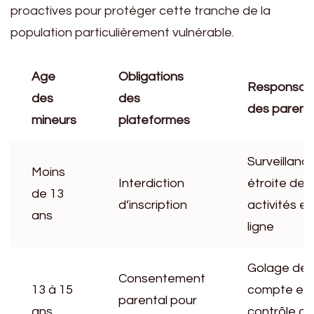
proactives pour protéger cette tranche de la
population particulièrement vulnérable.
Age
Obligations
Responsabi
des
des
des parent
mineurs
plateformes
Surveillanc
Moins
Interdiction
étroite des
de 13
d’inscription
activités en
ans
ligne
Golage de
Consentement
13 à 15
compte et
parental pour
ans
contrôle d