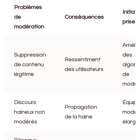
Problèmes
Initiat
de
Conséquences
prises
modération
Amélio
Suppression
des
Ressentiment
de contenu
algori
des utilisateurs
légitime
de
modér
Discours
Équipe
Propagation
haineux non
modér
de la haine
modérés
élargi