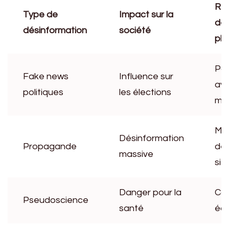
Ré
Type de
Impact sur la
de
désinformation
société
pla
Par
Fake news
Influence sur
av
politiques
les élections
mé
Mé
Désinformation
Propagande
de
massive
sig
Danger pour la
Ca
Pseudoscience
santé
édu