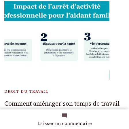
DROIT DU TRAVAIL
Comment aménager son temps de travail
en tant qu’aidant familial en 2026 ?
sur
Laisser un commentaire
Logiciels