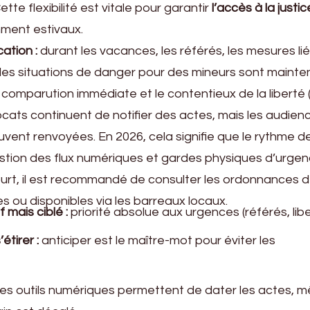
e flexibilité est vitale pour garantir
l’accès à la justic
ment estivaux.
ation :
durant les vacances, les référés, les mesures li
ou les situations de danger pour des mineurs sont mainte
 comparution immédiate et le contentieux de la liberté 
vocats continuent de notifier des actes, mais les audien
vent renvoyées. En 2026, cela signifie que le rythme d
estion des flux numériques et gardes physiques d’urgen
ourt, il est recommandé de consulter les ordonnances 
s ou disponibles via les barreaux locaux.
 mais ciblé :
priorité absolue aux urgences (référés, libe
étirer :
anticiper est le maître-mot pour éviter les
les outils numériques permettent de dater les actes, m