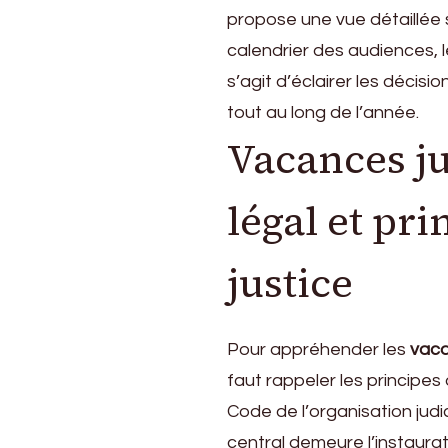
clé
propose une vue détaillée 
pour
calendrier des audiences, le
la
s’agit d’éclairer les décis
justice
tout au long de l’année.
Vacances ju
légal et pri
justice
Pour appréhender les
vaca
faut rappeler les principes 
Code de l’organisation jud
central demeure l’instaura