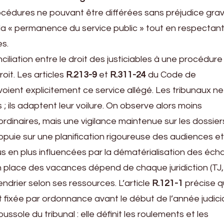
rocédures ne pouvant être différées sans préjudice grav
la « permanence du service public » tout en respectant
es.
ciliation entre le droit des justiciables à une procédure 
roit. Les articles
R.213-9
et
R.311-24
du Code de
évoient explicitement ce service allégé. Les tribunaux ne
 ; ils adaptent leur voilure. On observe alors moins
ordinaires, mais une vigilance maintenue sur les dossier
appuie sur une planification rigoureuse des audiences e
us en plus influencées par la dématérialisation des éch
en place des vacances dépend de chaque juridiction (TJ
endrier selon ses ressources. L’article
R.121-1
précise 
t fixée par ordonnance avant le début de l’année judicia
sole du tribunal : elle définit les roulements et les