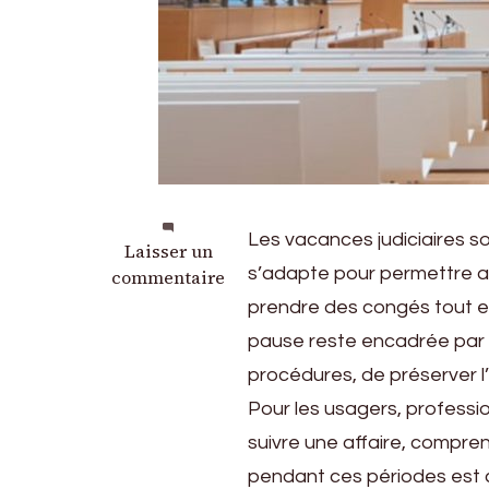
Les vacances judiciaires s
sur
Laisser un
s’adapte pour permettre au
Vacances
commentaire
judiciaires
prendre des congés tout en
2026
pause reste encadrée par d
:
procédures, de préserver l’
tout
comprendre
Pour les usagers, professi
sur
suivre une affaire, compren
cette
pendant ces périodes est cru
période