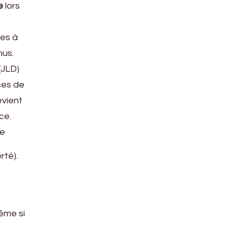
e
lors
ées à
nus.
(JLD)
ces de
evient
ce.
de
rté).
ême si