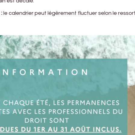
in est décalé.
:
le calendrier peut légèrement fluctuer selon le ressort