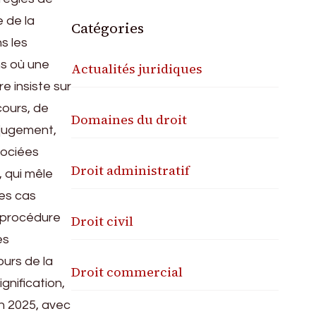
e de la
Catégories
s les
ns où une
Actualités juridiques
e insiste sur
cours, de
Domaines du droit
n jugement,
sociées
Droit administratif
 qui mêle
des cas
e procédure
Droit civil
es
ours de la
Droit commercial
gnification,
en 2025, avec