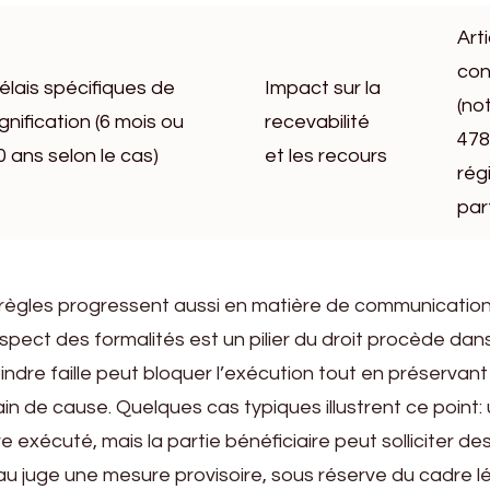
Art
con
élais spécifiques de
Impact sur la
(n
ignification (6 mois ou
recevabilité
478
0 ans selon le cas)
et les recours
rég
part
 règles progressent aussi en matière de communication
espect des formalités est un pilier du droit procède dans
indre faille peut bloquer l’exécution tout en préservant 
ain de cause. Quelques cas typiques illustrent ce point
re exécuté, mais la partie bénéficiaire peut solliciter d
 juge une mesure provisoire, sous réserve du cadre lég