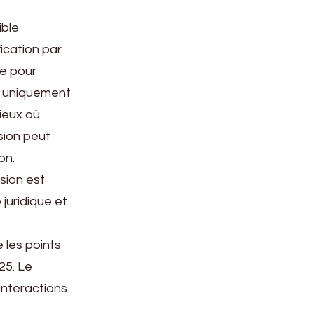
ible
fication par
re pour
is uniquement
tieux où
ision peut
on.
sion est
juridique et
e les points
25. Le
 interactions