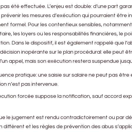
a pas été effectuée. L’enjeu est double: d’une part garant
 prévenir les mesures d’exécution qui pourraient être 
nt formel. Pour les contentieux sensibles, notammen
ire, les loyers ou les responsabilités financières, le po
cation. Dans le dispositif, il est également rappelé que l
 décision inopérante sur le plan procédural: elle peut êt
 d’un appel, mais son exécution restera suspendue jusqu
nce pratique: une saisie sur salaire ne peut pas êtr
tion n’est pas intervenue.
écution forcée suppose la notification, sauf accord expl
sque le jugement est rendu contradictoirement ou par dé
on diffèrent et les règles de prévention des abus s’appli