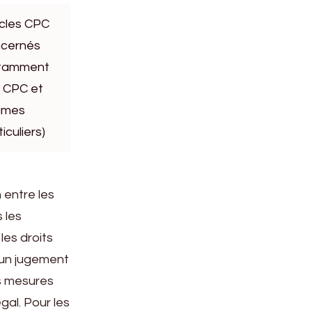
icles CPC
cernés
otamment
 CPC et
imes
iculiers)
 entre les
 les
les droits
: un jugement
es mesures
al. Pour les