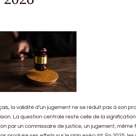
nçais, la validité d’un jugement ne se réduit pas à son p
ion. La question centrale reste celle de la signification
cation par un commissaire de justice, un jugement, même
as produire ses effets sur le plan exécutif. En 2025, les