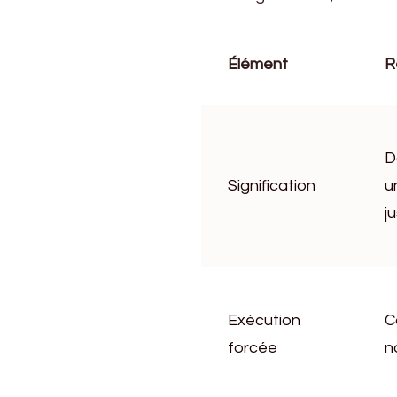
Élément
R
D
Signification
u
j
Exécution
C
forcée
n