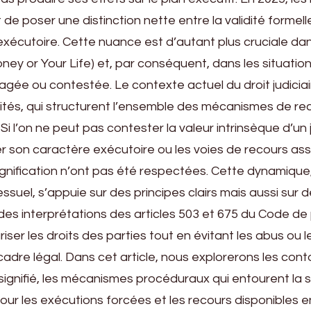
de poser une distinction nette entre la validité formell
exécutoire. Cette nuance est d’autant plus cruciale dan
ey or Your Life) et, par conséquent, dans les situatio
gée ou contestée. Le contexte actuel du droit judiciair
alités, qui structurent l’ensemble des mécanismes de re
 Si l’on ne peut pas contester la valeur intrinsèque d’u
r son caractère exécutoire ou les voies de recours as
gnification n’ont pas été respectées. Cette dynamique,
essuel, s’appuie sur des principes clairs mais aussi sur 
t des interprétations des articles 503 et 675 du Code d
uriser les droits des parties tout en évitant les abus ou l
adre légal. Dans cet article, nous explorerons les cont
signifié, les mécanismes procéduraux qui entourent la si
pour les exécutions forcées et les recours disponibles 