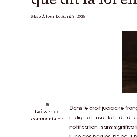
Mise À Jour Le
Avril 3, 2026
Dans le droit judiciaire fra
sur
Laisser un
rédigé et à sa date de décis
Validité
commentaire
d’un
notification : sans signifi
jugement
l’une des parties, ne peut p