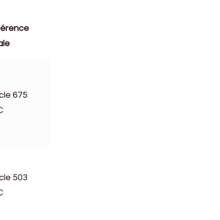
érence
ale
icle 675
C
icle 503
C