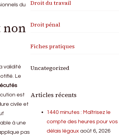
Droit du travail
sionnels du
t non
Droit pénal
Fiches pratiques
 validité
Uncategorized
tifié. Le
xécutés
Articles récents
xécution est
re civile et
1440 minutes : Maîtrisez le
uf
compte des heures pour vos
rable à une
délais légaux
août 6, 2026
applique pas