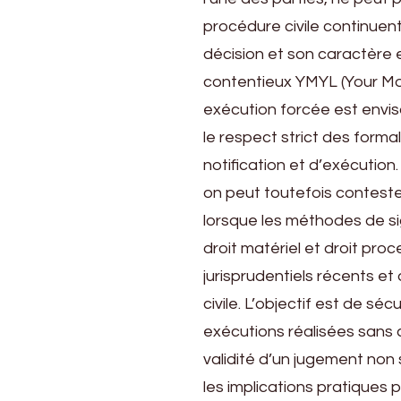
non
procédure civile continuent 
signifié :
ce
décision et son caractère 
que
contentieux YMYL (Your Mon
dit
exécution forcée est envisa
la
loi
le respect strict des form
en
notification et d’exécution.
2026
on peut toutefois conteste
lorsque les méthodes de si
droit matériel et droit proc
jurisprudentiels récents e
civile. L’objectif est de séc
exécutions réalisées sans c
validité d’un jugement non 
les implications pratiques 