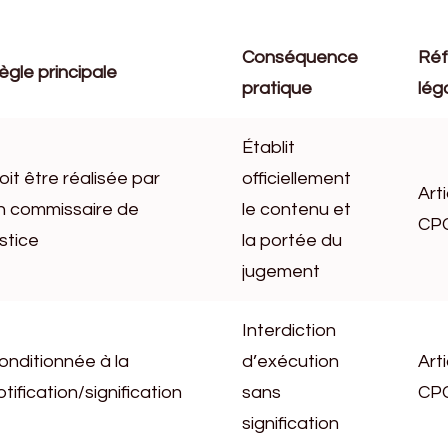
Conséquence
Réf
ègle principale
pratique
lég
Établit
oit être réalisée par
officiellement
Art
n commissaire de
le contenu et
CP
ustice
la portée du
jugement
Interdiction
onditionnée à la
d’exécution
Art
otification/signification
sans
CP
signification