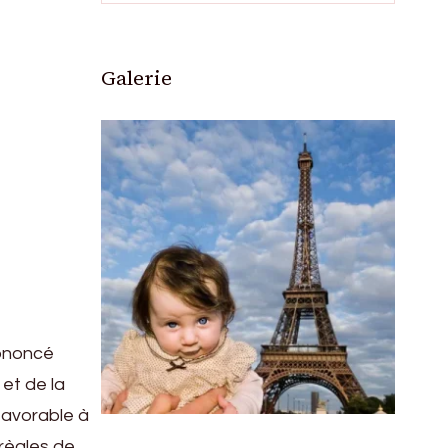
Galerie
rononcé
 et de la
 favorable à
 règles de