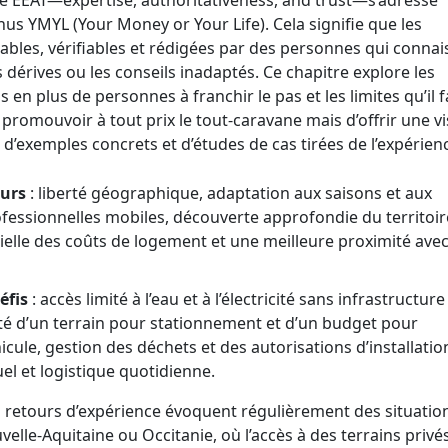
he EEAT—expertise, authoritativeness, and trust—s’adresse
us YMYL (Your Money or Your Life). Cela signifie que les
iables, vérifiables et rédigées par des personnes qui connai
les dérives ou les conseils inadaptés. Ce chapitre explore les
 en plus de personnes à franchir le pas et les limites qu’il 
de promouvoir à tout prix le tout-caravane mais d’offrir une v
 d’exemples concrets et d’études de cas tirées de l’expérien
urs
: liberté géographique, adaptation aux saisons et aux
fessionnelles mobiles, découverte approfondie du territoir
ielle des coûts de logement et une meilleure proximité avec
éfis
: accès limité à l’eau et à l’électricité sans infrastructure
té d’un terrain pour stationnement et d’un budget pour
hicule, gestion des déchets et des autorisations d’installatio
el et logistique quotidienne.
les retours d’expérience évoquent régulièrement des situatio
elle-Aquitaine ou Occitanie, où l’accès à des terrains privé