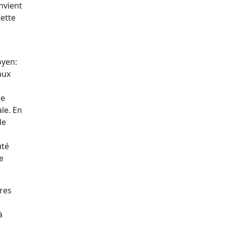
onvient
ette
oyen:
aux
le
le. En
de
uté
e
res
à