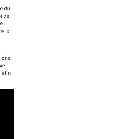
de du
i de
ce
vivre
,
tions
axe
 afin