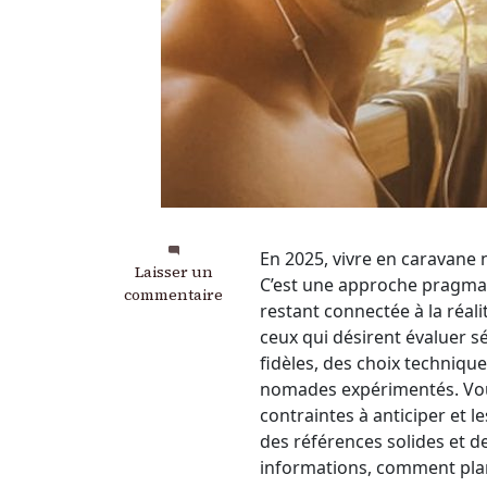
En 2025, vivre en caravane 
sur
Laisser un
C’est une approche pragmati
Vivre
commentaire
restant connectée à la réal
en
ceux qui désirent évaluer s
caravane
en
fidèles, des choix techniqu
2026
nomades expérimentés. Vous
:
contraintes à anticiper et l
guide
des références solides et d
pratique
informations, comment plan
pour