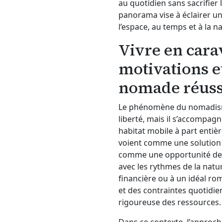
au quotidien sans sacrifier l
une
panorama vise à éclairer u
vie
nomade
l’espace, au temps et à la n
réussie
Vivre en cara
motivations e
nomade réuss
Le phénomène du nomadism
liberté, mais il s’accompagn
habitat mobile à part entièr
voient comme une solution é
comme une opportunité de 
avec les rythmes de la natu
financière ou à un idéal ro
et des contraintes quotidie
rigoureuse des ressources.