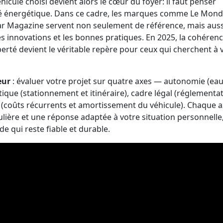
éhicule choisi devient alors le cœur du foyer: il faut penser
cité énergétique. Dans ce cadre, les marques comme Le Mon
r Magazine servent non seulement de référence, mais auss
s innovations et les bonnes pratiques. En 2025, la cohéren
iberté devient le véritable repère pour ceux qui cherchent à 
eur
: évaluer votre projet sur quatre axes — autonomie (eau
istique (stationnement et itinéraire), cadre légal (réglementa
t (coûts récurrents et amortissement du véhicule). Chaque 
ulière et une réponse adaptée à votre situation personnelle,
e qui reste fiable et durable.