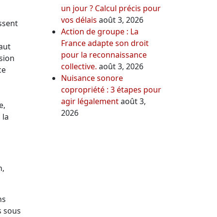
un jour ? Calcul précis pour
vos délais
août 3, 2026
ssent
Action de groupe : La
France adapte son droit
faut
pour la reconnaissance
ision
collective.
août 3, 2026
ce
Nuisance sonore
copropriété : 3 étapes pour
agir légalement
août 3,
e,
2026
 la
n,
ns
s sous