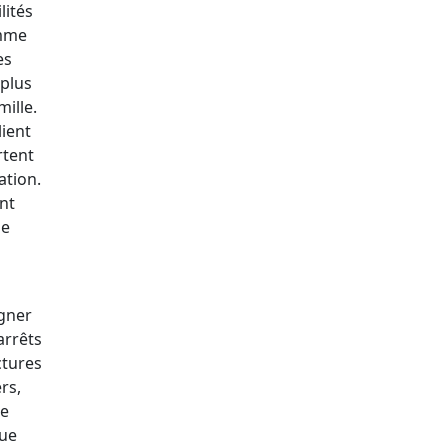
lités
omme
es
plus
ille.
ient
rtent
ation.
nt
ue
agner
arrêts
ctures
rs,
de
que