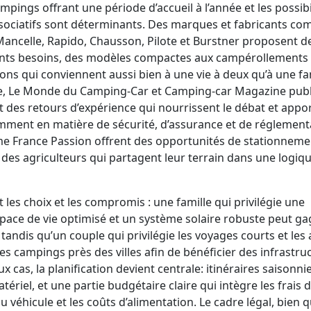
ampings offrant une période d’accueil à l’année et les possibi
ssociatifs sont déterminants. Des marques et fabricants c
Mancelle, Rapido, Chausson, Pilote et Burstner proposent d
nts besoins, des modèles compactes aux campérollements 
ons qui conviennent aussi bien à une vie à deux qu’à une fam
e, Le Monde du Camping-Car et Camping-car Magazine publ
 des retours d’expérience qui nourrissent le débat et appo
amment en matière de sécurité, d’assurance et de réglement
e France Passion offrent des opportunités de stationneme
des agriculteurs qui partagent leur terrain dans une logiq
 les choix et les compromis : une famille qui privilégie une
pace de vie optimisé et un système solaire robuste peut g
andis qu’un couple qui privilégie les voyages courts et les 
es campings près des villes afin de bénéficier des infrastru
x cas, la planification devient centrale: itinéraires saisonnie
tériel, et une partie budgétaire claire qui intègre les frais 
u véhicule et les coûts d’alimentation. Le cadre légal, bien 