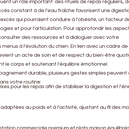
uent un rôle important: des rituels de repas réguliers, 
cès constant à de l’eau fraîche favorisent une digesti
excès qui pourraient conduire à l’obésité, un facteur d
ogies et pour l’articulation. Pour approfondir les aspec
 consulter des ressources et à dialoguer avec votre
es menus à l’évolution du chien. En lien avec un cadre de 
 devient un acte de soin et de respect du bien-être quot
ant le corps et soutenant l’équilibre émotionnel.
pagnement durable, plusieurs gestes simples peuvent 
ans votre routine:
ixes pour les repas afin de stabiliser la digestion et l’én
adaptées au poids et à l’activité, ajustant au fil des mo
entation commerciale premium et plats maison équilibré