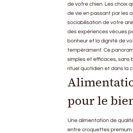
votre
de votre chien. Les choix q
chien
de vie en passant par les ac
au
quotidien
sociabilisation de votre an
?
des expériences vécues par
bonheur et la dignité de vo
tempérament. Ce panorama
simples et efficaces, sans b
rituel quotidien et dans la c
Alimentatio
pour le bie
Une alimentation de qualité
entre croquettes premium e