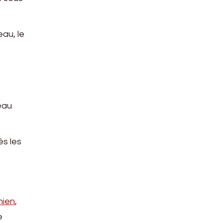
au, le
peau
ès les
hien
,
e