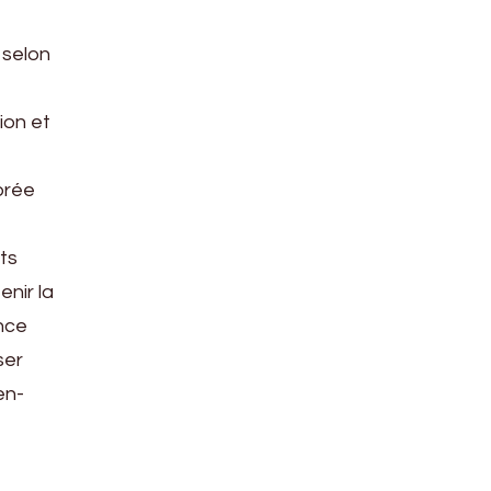
 selon
ion et
brée
ts
nir la
ance
ser
en-