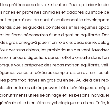
et les préférences de votre toutou. Pour optimiser le bi
nts riches en protéines animales et adaptés au stade de
nior. Les protéines de qualité soutiennent le développe
 tandis que les glucides complexes et les légumes app
 et les fibres nécessaires à une digestion équilibrée. Da
 acides gras oméga-3 jouent un rôle clé: peau saine, pela
. Pour certains chiens, les probiotiques peuvent favorise
 une meilleure digestion, qui se reflète ensuite dans l’é
 Lorsque vous préparez des repas maison équilibrés, veill
légumes variés et céréales complètes, en évitant les a
 les plats trop riches en gras ou en sel. Au-delà des re
ts alimentaires ciblés peuvent être bénéfiques: oméga
ronutriments utiles selon l’âge et les besoins individue
énérale et le bien-être psychologique du chien. Enfin, l