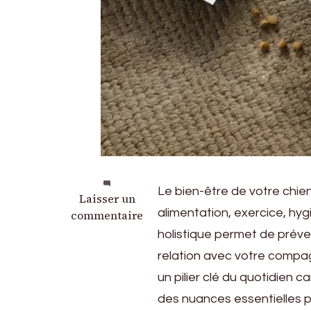
Le bien-être de votre chie
sur
Laisser un
alimentation, exercice, hy
Comment
commentaire
améliorer
holistique permet de préveni
le
relation avec votre compa
bien-
un pilier clé du quotidien 
être
de
des nuances essentielles po