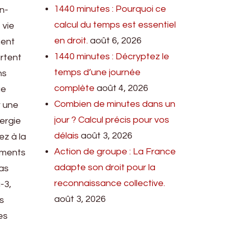
1440 minutes : Pourquoi ce
en-
calcul du temps est essentiel
 vie
en droit.
août 6, 2026
ment
1440 minutes : Décryptez le
ortent
temps d’une journée
ns
complète
août 4, 2026
ge
Combien de minutes dans un
r une
jour ? Calcul précis pour vos
nergie
délais
août 3, 2026
ez à la
Action de groupe : La France
liments
adapte son droit pour la
pas
reconnaissance collective.
-3,
août 3, 2026
ls
es