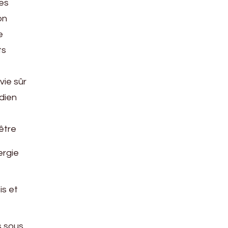
des
on
e
ts
vie sûr
idien
être
ergie
is et
s sous