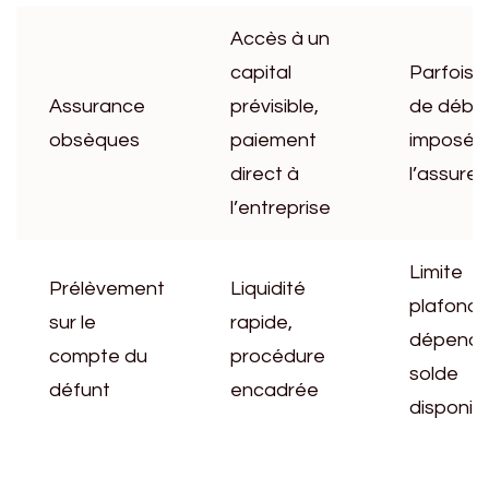
Accès à un
capital
Parfois d
Assurance
prévisible,
de débl
obsèques
paiement
imposé 
direct à
l’assureu
l’entreprise
Limite
Prélèvement
Liquidité
plafond 
sur le
rapide,
dépend 
compte du
procédure
solde
défunt
encadrée
disponib