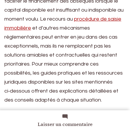
faciliter le financement des obsèques lorsque le
capital disponible est insuffisant ou indisponible au
moment voulu. Le recours au
procédure de saisie
immobilière
et d’autres mécanismes
réglementaires peut entrer en jeu dans des cas
exceptionnels, mais ils ne remplacent pas les
solutions amiables et contractuelles qui restent
prioritaires. Pour mieux comprendre ces
possibilités, les guides pratiques et les ressources
juridiques disponibles sur les sites mentionnés
ci‑dessous offrent des explications détaillées et
des conseils adaptés à chaque situation.
Élément du
Description
sur
Laisser un commentaire
cadre
Tout