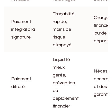
Traçabilité
Charge
Paiement
rapide,
financièr
intégral à la
moins de
lourde dè
signature
risque
départ
d’impayé
Liquidité
mieux
Nécessit
gérée,
Paiement
accord é
prévention
différé
et des
du
garantie
déploiement
financier