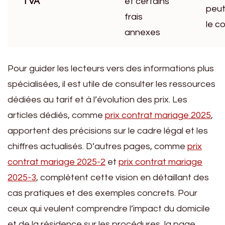
TVA
et certains
peut
frais
le co
annexes
Pour guider les lecteurs vers des informations plus
spécialisées, il est utile de consulter les ressources
dédiées au tarif et à l’évolution des prix. Les
articles dédiés, comme
prix contrat mariage 2025
,
apportent des précisions sur le cadre légal et les
chiffres actualisés. D’autres pages, comme
prix
contrat mariage 2025-2
et
prix contrat mariage
2025-3
, complètent cette vision en détaillant des
cas pratiques et des exemples concrets. Pour
ceux qui veulent comprendre l’impact du domicile
et de la résidence sur les procédures, la page