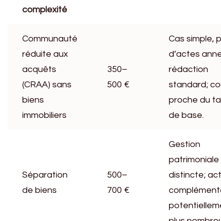
complexité
Communauté
Cas simple, 
réduite aux
d’actes ann
acquêts
350–
rédaction
(CRAA) sans
500 €
standard; co
biens
proche du tar
immobiliers
de base.
Gestion
patrimoniale
Séparation
500–
distincte; ac
de biens
700 €
complémenta
potentiellem
plus nombreu