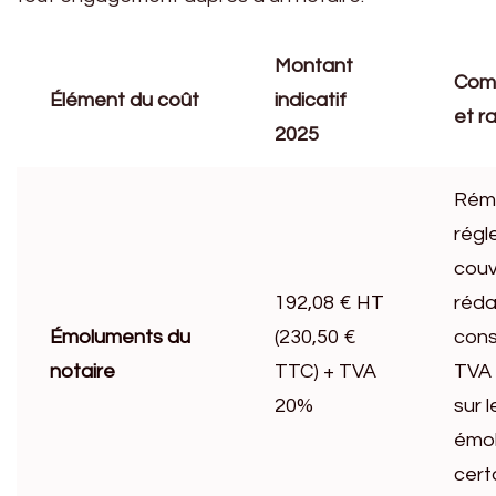
Montant
Com
Élément du coût
indicatif
et r
2025
Rém
rég
couv
192,08 € HT
réda
Émoluments du
(230,50 €
cons
notaire
TTC) + TVA
TVA 
20%
sur l
émo
cert