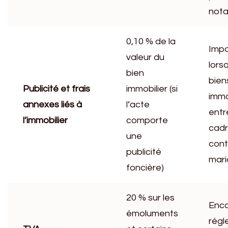
nota
0,10 % de la
Impo
valeur du
lors
bien
bien
Publicité et frais
immobilier (si
immo
annexes liés à
l’acte
entr
l’immobilier
comporte
cadr
une
cont
publicité
mari
foncière)
20 % sur les
Enca
émoluments
régl