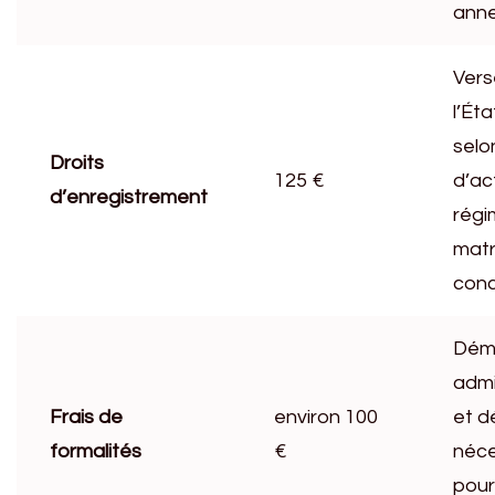
anne
Ver
l’Éta
selo
Droits
125 €
d’ac
d’enregistrement
régi
matr
conc
Dém
admi
Frais de
environ 100
et d
formalités
€
néce
pour