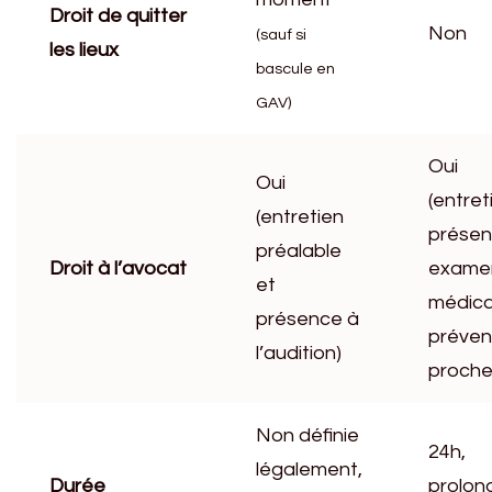
Droit de quitter
Non
(sauf si
les lieux
bascule en
GAV)
Oui
Oui
(entret
(entretien
présen
préalable
Droit à l’avocat
exame
et
médica
présence à
préveni
l’audition)
proche
Non définie
24h,
légalement,
Durée
prolon