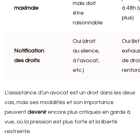
mais doit
maximale
à 48h (
être
plus)
raisonnable
Oui (droit
Oui (lis
Notification
au silence,
exhaus
des droits
à l’avocat,
de droi
etc.)
renfor
L’assistance d’un avocat est un droit dans les deux
cas, mais ses modalités et son importance
peuvent
devenir
encore plus critiques en garde à
vue, où la pression est plus forte et la liberté
restreinte.