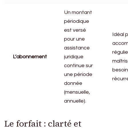
Un montant
périodique
est versé
Idéal 
pour une
accom
assistance
réguli
L’abonnement
juridique
maîtri
continue sur
besoin
une période
récurr
donnée
(mensuelle,
annuelle).
Le forfait : clarté et