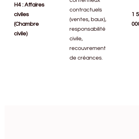
contentieux
H4 : Affaires
contractuels
civiles
1 
(ventes, baux),
(Chambre
00
responsabilité
civile)
civile,
recouvrement
de créances.