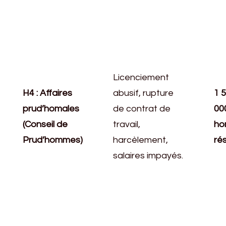
Licenciement
H4 : Affaires
abusif, rupture
1 
prud’homales
de contrat de
000
(Conseil de
travail,
ho
Prud’hommes)
harcèlement,
rés
salaires impayés.