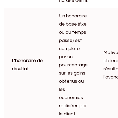
horaire défini.
Un honoraire
de base (fixe
ou au temps
passé) est
complété
Motive
par un
L’honoraire de
obtenir
pourcentage
résultat
résulta
sur les gains
l’avanc
obtenus ou
les
économies
réalisées par
le client.