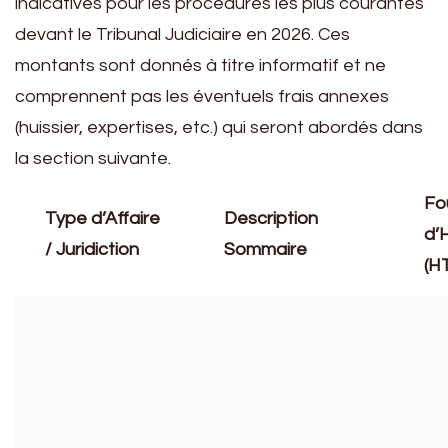
indicatives pour les procédures les plus courantes
devant le Tribunal Judiciaire en 2026. Ces
montants sont donnés à titre informatif et ne
comprennent pas les éventuels frais annexes
(huissier, expertises, etc.) qui seront abordés dans
la section suivante.
Fo
Type d’Affaire
Description
d’
/ Juridiction
Sommaire
(H