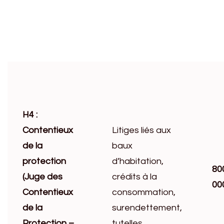
H4 :
Contentieux
Litiges liés aux
de la
baux
protection
d’habitation,
80
(Juge des
crédits à la
00
Contentieux
consommation,
de la
surendettement,
Protection –
tutelles.