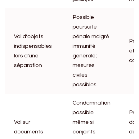
Possible
poursuite
Vol d’objets
pénale malgré
Pre
indispensables
immunité
et 
lors d’une
générale;
con
séparation
mesures
civiles
possibles
Condamnation
possible
Pre
Vol sur
même si
doc
documents
conjoints
de l