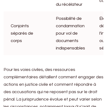
co
du récélateur
Possibilité de
Élé
Conjoints
condamnation
dém
séparés de
pour vol de
l’i
corps
documents
ou l
indispensables
sép
Pour les voies civiles, des ressources
complémentaires détaillent comment engager des
actions en justice civile et comment répondre à
des accusations qui ne reposent pas sur le droit
pénal. La jurisprudence évolue et peut varier selon
les circonstances, notamment lorsqu’il s’agit de