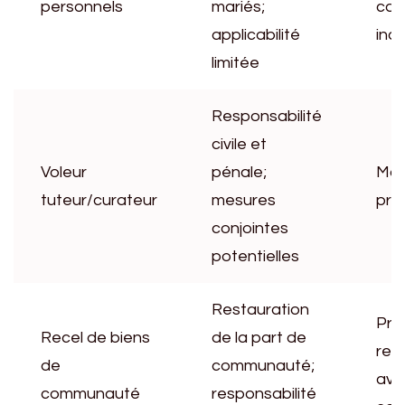
personnels
mariés;
car
applicabilité
ind
limitée
Responsabilité
civile et
Voleur
pénale;
Man
tuteur/curateur
mesures
pre
conjointes
potentielles
Restauration
Pre
Recel de biens
de la part de
rece
de
communauté;
ave
communauté
responsabilité