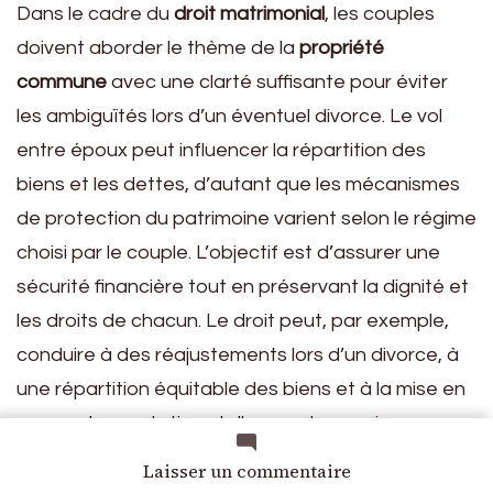
Dans le cadre du
droit matrimonial
, les couples
doivent aborder le thème de la
propriété
commune
avec une clarté suffisante pour éviter
les ambiguïtés lors d’un éventuel divorce. Le vol
entre époux peut influencer la répartition des
biens et les dettes, d’autant que les mécanismes
de protection du patrimoine varient selon le régime
choisi par le couple. L’objectif est d’assurer une
sécurité financière tout en préservant la dignité et
les droits de chacun. Le droit peut, par exemple,
conduire à des réajustements lors d’un divorce, à
une répartition équitable des biens et à la mise en
œuvre de prestations telles que la
pension
compensatoire
ou le calcul d’autres prestations en
sur
Laisser un commentaire
Vol
cas de séparation. Par ailleurs, le droit de l’aide et